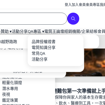
登入
加入會員
會員專區
我
贊助 ▾
活動分享
QA專區 ▾
電筒王論壇
經銷
機關/企業
結帳
會
補光
ool
ail越野路跑
爆力遠射型
戰術配件
充電器
品牌授權證書
龍虎鳳越野
頭/手電筒專用
YTEK
登山照遠-單鋰電
電筒套/手繩
電筒知識分享
Core
露營燈
輕量紡織品
常見QA
BEAM
攝影專用
鈦合金多功能工具-EDC
鋰電池/充電器
活動分享
o
夜探鬼屋
環扣繩索
EFIRE
工作燈頭燈照廣
防水包-戶外極限
TIM 台灣製造 MIT品牌
隨身攜帶型
RUS
輕量化頭燈
Hunt
潛水專用
該怎麼準備？電筒王教你避難包第一次準備就上
en
夜視
時，完善的避難包能在第一時間保障你與家人的基本生存需
Foxes FF-HID 火狐
鑑定珠寶
難包第一次準備就上手，從照明、飲水、醫療到工具，一次