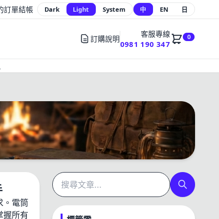
的訂單
結帳
Dark
Light
System
中
EN
日
客服專線
0
訂購說明
0981 190 347
員
手
求。電筒
掌握所有