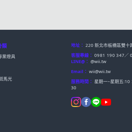
地址：
220 新北市板橋區雙十
分類
客服專線：
0981 190 347
／
專業燈具
LINE@：
@wii.tw
Email：
wii@wii.tw
t 斑馬光
服務時間：
星期一~星期五:10：0
30