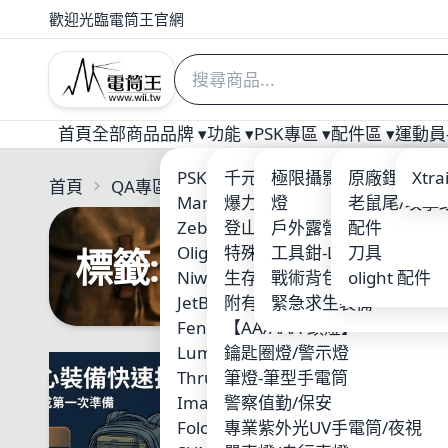
歡迎光臨電筒王官網
首頁
全部商品
品牌 ▾
功能 ▾
PSK專區 ▾
配件區 ▾
運動員-
PSK 電筒王專業燈具
千元以下優質入門手電筒
極限攝影 三角架/攝影
原廠鋰電池
Welt
Xtr
首頁
QA專區
Manker
爆力照廣型
燈
老鼠尾/攻擊
ARM
Zebralight
登山破霧-黃光
戶外露營用品
配件
Nite
標籤: 活動 (2 篇)
Olight
特殊光源-紅/藍/綠光
工具鉗-Leatherman
刀具
ACE
Niwalker
生存遊戲/警察槍燈
戰術背包-MOLLE系統
olight 配件
Xen
JetBeam
附有磁鐵吸附
緊急求生裝備
SUR
Fenix
【AA/AAA-頭燈】
MAX
Lumintop 雷明兔
鑰匙圈燈/警示燈
KLA
ThruNite
筆燈-筆型手電筒
Skil
避難包
Imalent
警察值勤/保安
Wub
災害發生
Folomov 浮樂木
專業紫外光UV手電筒/夜視
Fire
王教你避