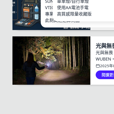
SUNWAYFOTO
單車燈/自行車燈
LOO
必備物品。
VTIGER
使用AA電池手電
鋰電
2026年
專業單車燈
高質感限量收藏版
其他
此刻買超划算商品
閱讀更
光與無
光與無畏 第四屆電筒王筒聚 主辦單位：電筒王 協辦單位：AceBeam
WUBEN。 
2025年
閱讀更