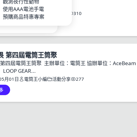
P
觀測夜行性動物
...
池_充電器
使用AAA電池手電
02月07日
電筒王編輯
常見QA
310
手電
預購商品特惠專案
多
畏 第四屆電筒王筒聚
。
LOOP GEAR...
05月01日
電筒王小編
活動分享
277
多