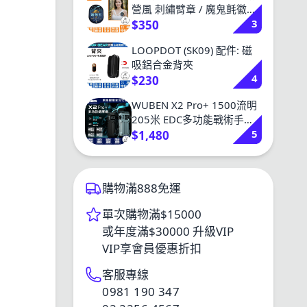
營風 刺繡臂章 / 魔鬼氈徽章
3
/ 戰術背包服飾配件
$350
LOOPDOT (SK09) 配件: 磁
吸鋁合金背夾
4
$230
WUBEN X2 Pro+ 1500流明
205米 EDC多功能戰術手電
5
筒 (紅白光) 無段調光 尾部磁
$1,480
吸 TYPE-C 14500 AA
購物滿888免運
單次購物滿$15000
或年度滿$30000 升級VIP
VIP享會員優惠折扣
客服專線
0981 190 347