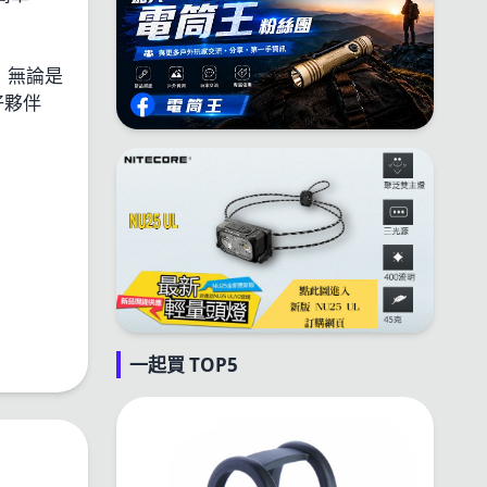
光，無論是
好夥伴
一起買 TOP5