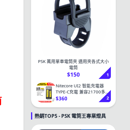
PSK 萬用單車電筒夾 適用夾各式大小
電筒
$150
1
Nitecore UI2 智能充電器
TYPE-C充電 兼容21700多種
筒
2
鋰電池 公司貨含有防偽標籤
$360
熱銷TOP5 - PSK 電筒王專業燈具