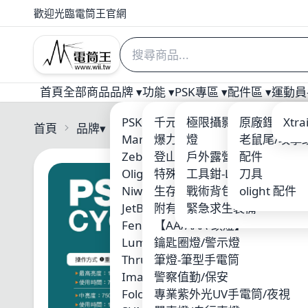
歡迎光臨電筒王官網
首頁
全部商品
品牌 ▾
功能 ▾
PSK專區 ▾
配件區 ▾
運動員-
PSK 電筒王專業燈具
千元以下優質入門手電筒
極限攝影 三角架/攝影
原廠鋰電池
Welt
Xtr
首頁
品牌
▾
PSK 電筒王專業燈具
Manker
爆力照廣型
燈
老鼠尾/攻擊
ARM
Zebralight
登山破霧-黃光
戶外露營用品
配件
Nite
Olight
特殊光源-紅/藍/綠光
工具鉗-Leatherman
刀具
ACE
Niwalker
生存遊戲/警察槍燈
戰術背包-MOLLE系統
olight 配件
Xen
JetBeam
附有磁鐵吸附
緊急求生裝備
SUR
Fenix
【AA/AAA-頭燈】
MAX
Lumintop 雷明兔
鑰匙圈燈/警示燈
KLA
ThruNite
筆燈-筆型手電筒
Skil
Imalent
警察值勤/保安
Wub
Folomov 浮樂木
專業紫外光UV手電筒/夜視
Fire