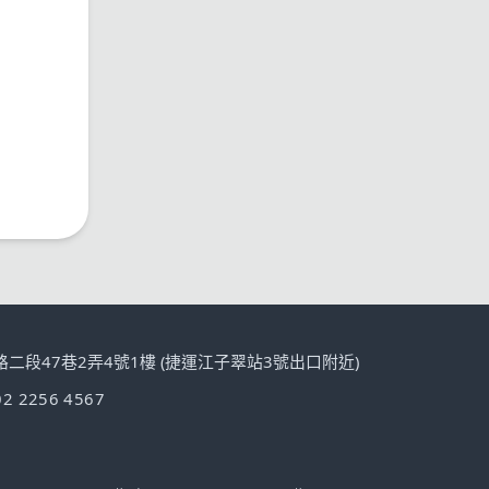
路二段47巷2弄4號1樓 (捷運江子翠站3號出口附近)
02 2256 4567