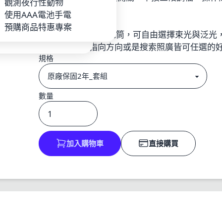
P
觀測夜行性動物
使用18650電池1顆
池_充電器
使用AAA電池手電
推拉式調焦型
手電
預購商品特惠專案
PSK CYCLE 調焦手電筒，可自由選擇束光與泛
需要聚焦打遠指向方向或是搜索照廣皆可任選的
規格
數量
加入購物車
直接購買