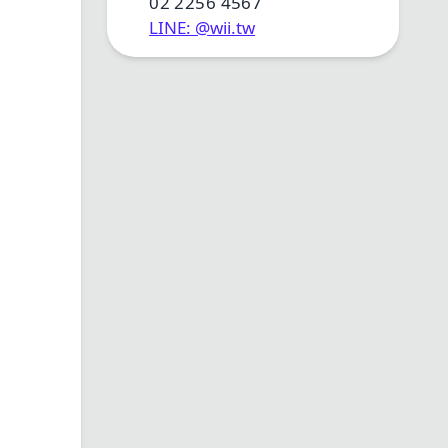
02 2256 4567
LINE: @wii.tw