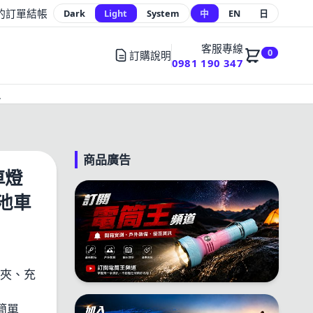
的訂單
結帳
Dark
Light
System
中
EN
日
客服專線
0
訂購說明
0981 190 347
員
商品廣告
車燈
電池車
車夾、充
簡單