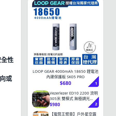
安全性
LOOP GEAR 4000mAh 18650 鋰電池
內建保護板 SK05 PRO
方向或
$680
1
Vezerlezer ED10 2200 流明
305米 雙模式 無極調光
2
USB-C 平價高亮度入門手電
$980
筒 附電池
【電筒王臂章】戶外星空露