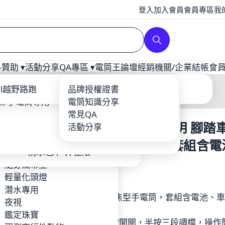
登入
加入會員
會員專區
我
贊助 ▾
活動分享
QA專區 ▾
電筒王論壇
經銷
機關/企業
結帳
會
補光
ool
ail越野路跑
爆力遠射型
戰術配件
充電器
品牌授權證書
龍虎鳳越野
頭/手電筒專用
YTEK
登山照遠-單鋰電
電筒套/手繩
電筒知識分享
Core
露營燈
輕量紡織品
常見QA
PSK CYCLE 調焦 1300流明 腳踏
BEAM
攝影專用
鈦合金多功能工具-EDC
鋰電池/充電器
活動分享
o
夜探鬼屋
環扣繩索
18650手電筒 三段亮度 套組含
EFIRE
工作燈頭燈照廣
防水包-戶外極限
夾
TIM 台灣製造 MIT品牌
隨身攜帶型
$1,250
RUS
輕量化頭燈
Hunt
潛水專用
PSK最新推出專利調焦型手電筒，套組含電池、
en
夜視
電器
Foxes FF-HID 火狐
鑑定珠寶
最高1300流明，重按開關，半按三段調檔，操作