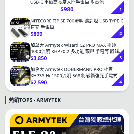
USB-C 平價高亮度入門手電筒 附電池
$980
1
NITECORE TIP SE 700流明 鑰匙燈 USB TYPE-C
直充 手電筒
2
$899
加拿大 Armytek Wizard C2 PRO MAX 巫師
4000流明 XHP70.2 多功能 頭燈 手電筒 腳踏車
3
燈 21700鋰電池兼容18650 防水 防摔 耐震
$3,850
加拿大 Armytek DOBERMANN PRO 杜賓
XHP35 Hi 1500流明 368米 戰術強光手電筒 防
4
水防摔10米 軍用 執法人員 一鍵強光 尾部磁吸
$2,590
杜賓
熱銷TOP5 - ARMYTEK