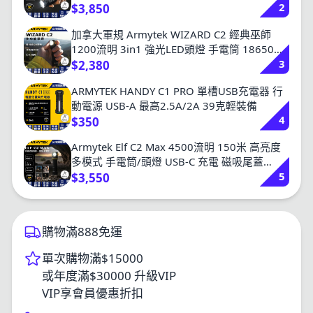
2
$3,850
加拿大軍規 Armytek WIZARD C2 經典巫師
1200流明 3in1 強光LED頭燈 手電筒 18650
3
USB充電 防水防摔 登山 露營 保固十年
$2,380
ARMYTEK HANDY C1 PRO 單槽USB充電器 行
動電源 USB-A 最高2.5A/2A 39克輕裝備
4
$350
Armytek Elf C2 Max 4500流明 150米 高亮度
多模式 手電筒/頭燈 USB-C 充電 磁吸尾蓋
5
21700
$3,550
購物滿888免運
單次購物滿$15000
或年度滿$30000 升級VIP
VIP享會員優惠折扣