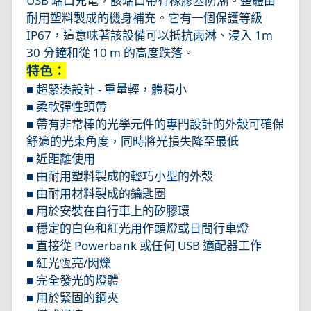
USB 端口充電，該端口帶有橡膠塞防潮。整體由
耐用塑料製成的機身補充。它有一個保護等級
IP67，這意味著該設備可以抵抗雨淋、浸入 1m
30 分鐘和從 10 m 的高度跌落。
特色：
■ 超緊湊設計 - 重量輕，體積小
■ 柔軟彈性頭帶
■ 帶有非常棒的光學元件的專門設計的外殼可確保
舒適的光束角度，同時將光損失降至最低
■ 近距離使用
■ 由耐用塑料製成的輕巧小型的外殼
■ 由耐用材料製成的鑰匙圈
■ 用於安裝在自行車上的矽膠環
■ 穩定的白色和紅光用作頭燈或日間行車燈
■ 直接從 Powerbank 或任何 USB 適配器工作
■ 紅光恆亮/閃爍
■ 完全發光的燈體
■ 用於緊固的鋼夾