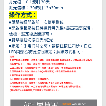
月光檔： 0.1流明 30天
紅光信標： 30流明 13h30min
操作方式：
■單擊按紐開啟前一次使用檔位
■開啟後長壓按鈕將運行月光檔>最高亮度循環→
信標，選定後放開即可。
■雙擊按鈕切換白光/紅光
■鎖定：手電筒關閉時，請按住按鈕四秒，白色
LED閃爍乙次後進行鎖定；解鎖方式相同。