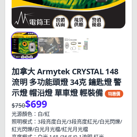
加拿大 Armytek CRYSTAL 148
流明 多功能頭燈 34克 鑰匙燈 警
示燈 帽沿燈 單車燈 輕裝備
特惠價
$699
$750
光源顏色：白/紅
照明模式：3段亮度白光/3段亮度紅光/白光閃爍/
紅光閃爍/白光月光檔/紅光月光檔
亮度模式：白光 148 /36/5/0.1流明 紅光