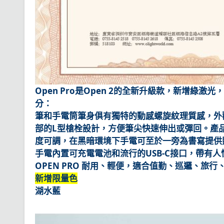
Open Pro是Open 2的全新升級款，新增
分：
筆和手電筒筆身俱有獨特的動感螺旋紋理質感，外
部的L型槍栓設計，方便筆尖快速伸出或彈回。產品
度可調，在黑暗環境下手電可至於一旁為書寫提供
手電內置可充電電池和流行的USB-C接口，帶有
OPEN PRO 耐用、輕便，適合值勤、巡邏、旅
新增限量色
湖水藍