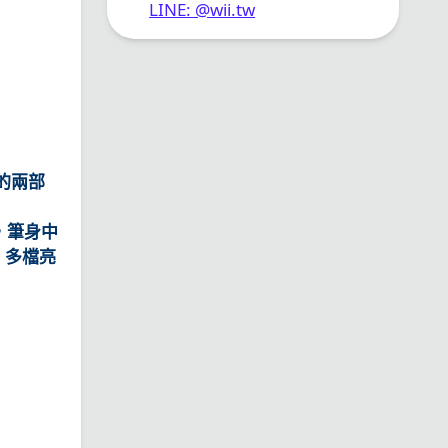
LINE: @wii.tw
的兩部
，筆身中
，多檔亮