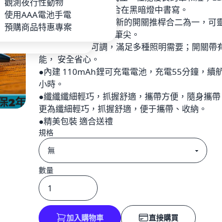
P
觀測夜行性動物
達120流明，非常適合在黑暗燈中書寫。
池_充電器
使用AAA電池手電
●流暢的L型槍栓與全新的開關推桿合二為一，可
手電
預購商品特惠專案
全地開關和彈出收回筆尖。
●4種燈光模式可調，滿足多種照明需要；開關帶
能， 安全省心。
●內建 110mAh鋰可充電電池，充電55分鐘，續
小時。
●纖纖纖細輕巧，抓握舒適，攜帶方便，隨身攜帶
更為纖細輕巧，抓握舒適，便于攜帶、收納。
●精美包裝 適合送禮
規格
數量
加入購物車
直接購買