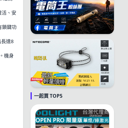
靈活、安
有鎖鍵功
航長達8
。機身
一起買 TOP5