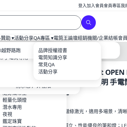
登入
加入會員
會員專區
我
贊助 ▾
活動分享
QA專區 ▾
電筒王論壇
經銷
機關/企業
結帳
會
補光
ool
ail越野路跑
爆力遠射型
戰術配件
充電器
品牌授權證書
龍虎鳳越野
頭/手電筒專用
YTEK
登山照遠-單鋰電
電筒套/手繩
電筒知識分享
Core
露營燈
輕量紡織品
常見QA
【限量款-湖水藍】Olight OPEN 
BEAM
攝影專用
鈦合金多功能工具-EDC
鋰電池/充電器
活動分享
o
夜探鬼屋
環扣繩索
綠激光筆燈三合一 120流明 手電
EFIRE
工作燈頭燈照廣
防水包-戶外極限
寫 激光 多用途
TIM 台灣製造 MIT品牌
隨身攜帶型
$2,300
RUS
輕量化頭燈
Hunt
潛水專用
此為限量色賣場 ●新增綠激光，適用多場景，清
en
夜視
點。
Foxes FF-HID 火狐
鑑定珠寶
●產品可拆分為功能獨立、性能優良的筆和燈；LE