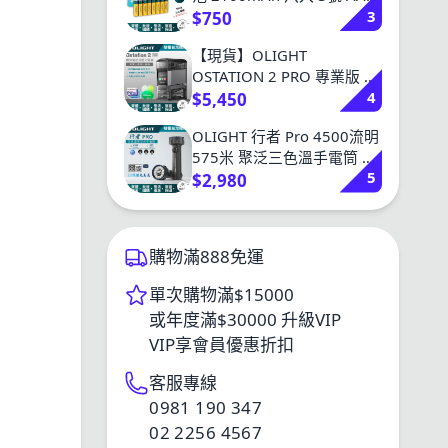
3
電電池 電壓1.2V 300次以上
$750
循環
【現貨】OLIGHT
OSTATION 2 PRO 專業版 智
4
慧電池能源站 三合一 充電/
$5,450
檢測/管理 1.5V AA鋰電池 鎳
OLIGHT 行者 Pro 4500流明
氫 AA /AAA
575米 聚泛三色溫手電筒 冷
5
白/中白/暖白 TYPE-C
$2,980
購物滿888免運
單次購物滿$15000
或年度滿$30000 升級VIP
VIP享會員優惠折扣
客服專線
0981 190 347
02 2256 4567