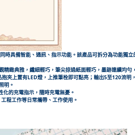
綠激光，同時具備智能、通訊、指示功能。該產品可拆分為功能獨立
觀精緻典雅，纖細輕巧，筆尖掠過紙面輕巧，墨跡連續均勻
抱夾上置有LED燈，上推筆栓即可點亮；輸出5至120流明
照明。
人性化的充電指示，隨時充電無憂。
行、工程工作等日常攜帶、工作使用。