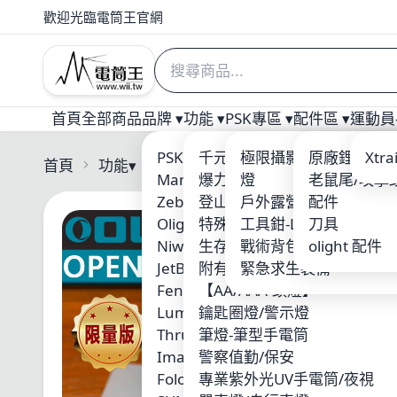
歡迎光臨電筒王官網
首頁
全部商品
品牌 ▾
功能 ▾
PSK專區 ▾
配件區 ▾
運動員-
PSK 電筒王專業燈具
千元以下優質入門手電筒
極限攝影 三角架/攝影
原廠鋰電池
Welt
Xtr
首頁
功能
▾
Olight
Manker
爆力照廣型
燈
老鼠尾/攻擊
ARM
Zebralight
登山破霧-黃光
戶外露營用品
配件
Nite
Olight
特殊光源-紅/藍/綠光
工具鉗-Leatherman
刀具
ACE
Niwalker
生存遊戲/警察槍燈
戰術背包-MOLLE系統
olight 配件
Xen
JetBeam
附有磁鐵吸附
緊急求生裝備
SUR
Fenix
【AA/AAA-頭燈】
MAX
Lumintop 雷明兔
鑰匙圈燈/警示燈
KLA
ThruNite
筆燈-筆型手電筒
Skil
Imalent
警察值勤/保安
Wub
Folomov 浮樂木
專業紫外光UV手電筒/夜視
Fire