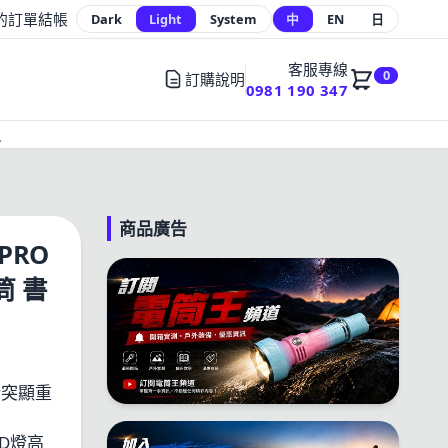
的訂單
結帳
Dark
Light
System
中
EN
日
客服專線
0
訂購說明
0981 190 347
員
商品廣告
PRO
筒 書
晰突顯重
D燈高