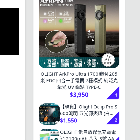
OLIGHT ArkPro Ultra 1700流明 205
米 EDC 四合一手電筒 7種模式 純泛光
聚光 UV 綠點 TYPE-C
$3,950
1
【現貨】Olight Oclip Pro S
600流明 五光源夾燈 (白
2
光/UV/RGB) 多功能夾子燈
$1,550
磁吸 Type-C充電
OLIGHT 低自放鎳氫充電電
池 2100mAh 八入 3號 AA充