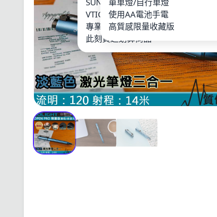
SUNWAYFOTO
單車燈/自行車燈
LOO
VTIGER
使用AA電池手電
鋰電
專業單車燈
高質感限量收藏版
其他
此刻買超划算商品