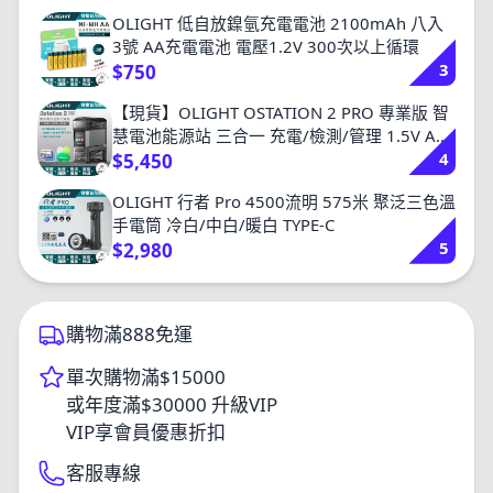
OLIGHT 低自放鎳氫充電電池 2100mAh 八入
3號 AA充電電池 電壓1.2V 300次以上循環
3
$750
【現貨】OLIGHT OSTATION 2 PRO 專業版 智
慧電池能源站 三合一 充電/檢測/管理 1.5V AA
4
鋰電池 鎳氫 AA /AAA
$5,450
OLIGHT 行者 Pro 4500流明 575米 聚泛三色溫
手電筒 冷白/中白/暖白 TYPE-C
5
$2,980
購物滿888免運
單次購物滿$15000
或年度滿$30000 升級VIP
VIP享會員優惠折扣
客服專線