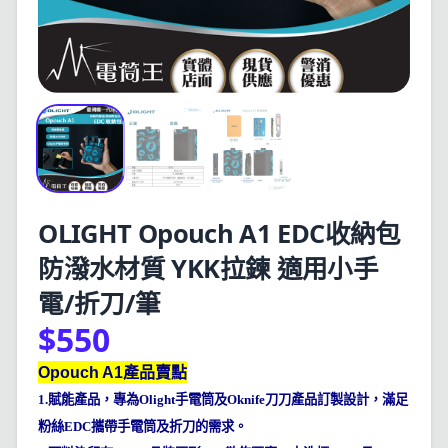
OLIGHT Opouch A1 EDC收納包
防潑水材質 YKK拉鍊 適用小手
電/折刀/筆
$550
Opouch A1
產品賣點
1.
賦能產品，專為
Olight
手電筒及
Oknife
刀刀產品訂製設計，滿足
粉絲
EDC
攜帶手電筒及折刀的需求。