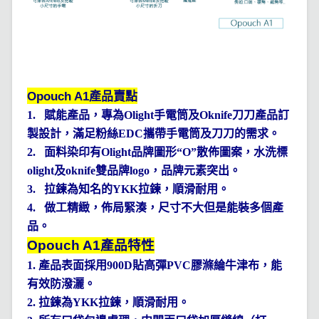
Opouch A1
產品賣點
1.
賦能產品，專為
Olight
手電筒及
Oknife
刀刀產品訂
製設計，滿足粉絲
EDC
攜帶手電筒及刀刀的需求。
2.
面料染印有
Olight
品牌圖形“
O
”散佈圖案，水洗標
olight
及
oknife
雙品牌
logo
，品牌元素突出。
3.
拉鍊為知名的
YKK
拉鍊，順滑耐用。
4.
做工精緻，佈局緊湊，尺寸不大但是能裝多個產
品。
Opouch A1
產品特性
1.
產品表面採用
900D
貼高彈
PVC
膠滌綸牛津布，能
有效防潑灑
。
2.
拉鍊為
YKK
拉鍊，順滑耐用。