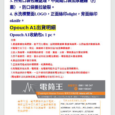
3.
所有口袋包邊處理，中間兩口袋加厚縫線（打
棗），防口袋撕拉破裂。
4.
水洗標雙面
LOGO
，正面絲印
olight
，背面絲印
oknife
。
Opouch A1
出貨明細
Opouch A1
收納包
x 1 pc
。