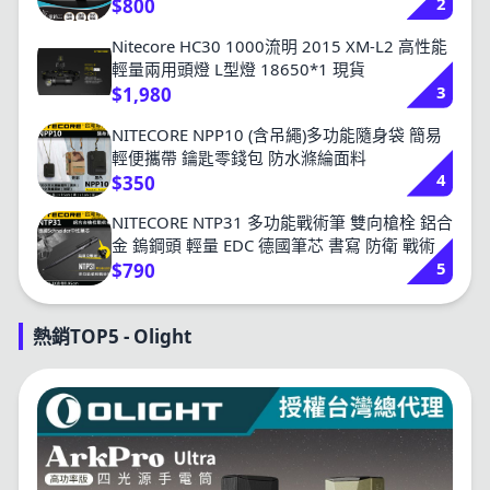
2
$800
Nitecore HC30 1000流明 2015 XM-L2 高性能
輕量兩用頭燈 L型燈 18650*1 現貨
3
$1,980
NITECORE NPP10 (含吊繩)多功能隨身袋 簡易
輕便攜帶 鑰匙零錢包 防水滌綸面料
4
$350
NITECORE NTP31 多功能戰術筆 雙向槍栓 鋁合
金 鎢鋼頭 輕量 EDC 德國筆芯 書寫 防衛 戰術
5
$790
熱銷TOP5 - Olight