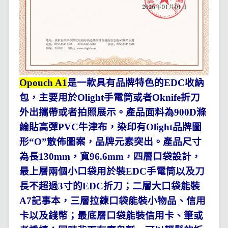
Opouch A1
是一款具有品牌特色的
EDC
收納
包，主要用於
Olight
手電筒或者
Oknife
折刀
外出攜帶或者拍照展示。產品面料為
900D
滌
綸貼高彈
PVC
牛津布，
染印有
Olight
品牌圖
形“
O
”散佈圖案，品牌元素突出。產品尺寸
為長
13
0mm
，寬
96.6mm
，四層口袋設計，
最上層兩個小口袋用於裝
EDC
手電筒以及刀
長不超過
3
寸的
EDC
折刀；二層大口袋能裝
A7
記事本，三層拉鍊口袋能裝小物品、信用
卡以及錢幣；最底層口袋能裝信用卡、筆或