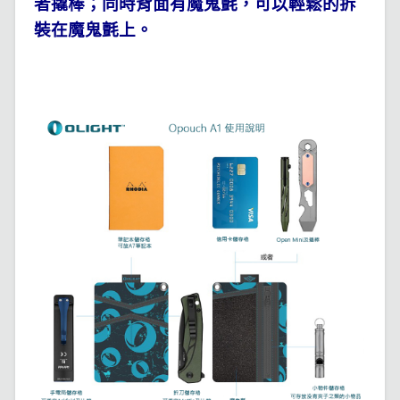
者撬棒；同時背面有
魔鬼氈
，可以輕鬆的拆
裝在
魔鬼氈
上。