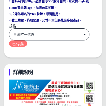
2.
面料染印有
Olight
品牌圖形“
O
”散佈圖案，水洗標
olight
及
oknife
雙品牌
logo
，品牌元素突出。
3.
拉鍊為知名的
YKK
拉鍊，順滑耐用。
4.
做工精緻，佈局緊湊，尺寸不大但是能裝多個產品。
規格
已停產
詳細說明