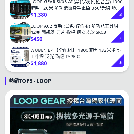
LOOP GEAR SK03 AI (黑色/灰色 鋁合金) 1000
流明 120米 多功能隨身手電筒 360°光線 煩躁
3
工具 旋轉把玩
$1,380
LOOP A02 支架 (黑色-鋅合金) 多功能工具組
42克 開瓶器 刀片 撬桿 適安裝於 SK03
4
$450
WUBEN E7 【全配組】 1800流明 132米 迷你
工作燈 泛光 磁吸 TYPE-C
5
$1,880
熱銷TOP5 - LOOP