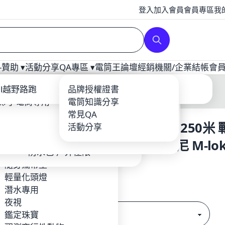
登入
加入會員
會員專區
我
贊助 ▾
活動分享
QA專區 ▾
電筒王論壇
經銷
機關/企業
結帳
會
補光
ool
ail越野路跑
爆力遠射型
戰術配件
充電器
品牌授權證書
龍虎鳳越野
頭/手電筒專用
YTEK
登山照遠-單鋰電
電筒套/手繩
電筒知識分享
Core
露營燈
輕量紡織品
常見QA
Olight Odin S 1500流明 250米
BEAM
攝影專用
鈦合金多功能工具-EDC
鋰電池/充電器
活動分享
o
夜探鬼屋
環扣繩索
燈 軌道燈 聚泛光 皮卡丁尼 M-lo
EFIRE
工作燈頭燈照廣
防水包-戶外極限
18650
TIM 台灣製造 MIT品牌
隨身攜帶型
$4,550
RUS
輕量化頭燈
Hunt
潛水專用
規格
en
夜視
Foxes FF-HID 火狐
鑑定珠寶