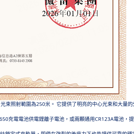
，光束照射範圍為
250
米。 它提供了明亮的中心光束和大量的
650
充電電池供電鋰離子電池，或兩顆通用
CR123A
電池，
螺絲鎖定式夾軌器，即使在強烈的後座力下也能提供可靠的穩