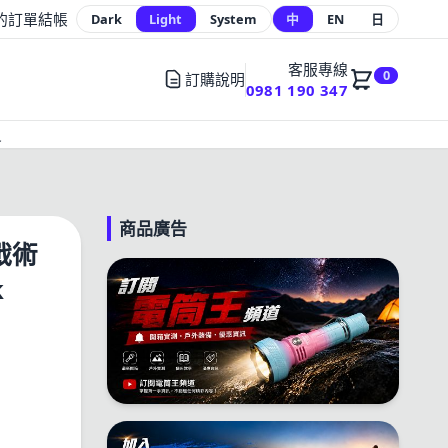
的訂單
結帳
Dark
Light
System
中
EN
日
客服專線
0
訂購說明
0981 190 347
員
商品廣告
 戰術
k