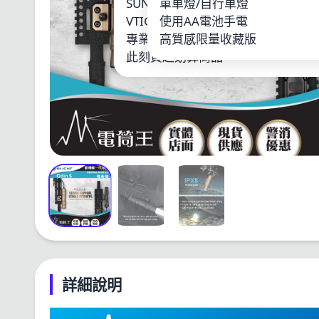
SUNWAYFOTO
單車燈/自行車燈
LOO
VTIGER
使用AA電池手電
鋰電
專業單車燈
高質感限量收藏版
其他
此刻買超划算商品
詳細說明