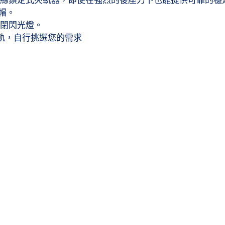
帽。
關閉閃光燈。
軌，自行挑選您的需求