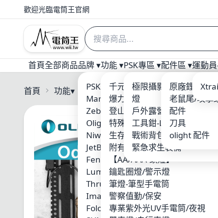
歡迎光臨電筒王官網
首頁
全部商品
品牌 ▾
功能 ▾
PSK專區 ▾
配件區 ▾
運動員-
PSK 電筒王專業燈具
千元以下優質入門手電筒
極限攝影 三角架/攝影
原廠鋰電池
Welt
Xtr
首頁
功能
▾
Olight
Manker
爆力照廣型
燈
老鼠尾/攻擊
ARM
Zebralight
登山破霧-黃光
戶外露營用品
配件
Nite
Olight
特殊光源-紅/藍/綠光
工具鉗-Leatherman
刀具
ACE
Niwalker
生存遊戲/警察槍燈
戰術背包-MOLLE系統
olight 配件
Xen
JetBeam
附有磁鐵吸附
緊急求生裝備
SUR
Fenix
【AA/AAA-頭燈】
MAX
Lumintop 雷明兔
鑰匙圈燈/警示燈
KLA
ThruNite
筆燈-筆型手電筒
Skil
Imalent
警察值勤/保安
Wub
Folomov 浮樂木
專業紫外光UV手電筒/夜視
Fire