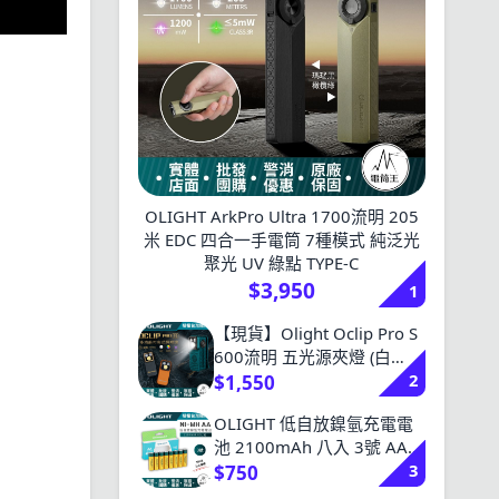
OLIGHT ArkPro Ultra 1700流明 205
米 EDC 四合一手電筒 7種模式 純泛光
聚光 UV 綠點 TYPE-C
$3,950
1
【現貨】Olight Oclip Pro S
600流明 五光源夾燈 (白
2
光/UV/RGB) 多功能夾子燈
$1,550
磁吸 Type-C充電
OLIGHT 低自放鎳氫充電電
池 2100mAh 八入 3號 AA充
3
電電池 電壓1.2V 300次以上
$750
循環