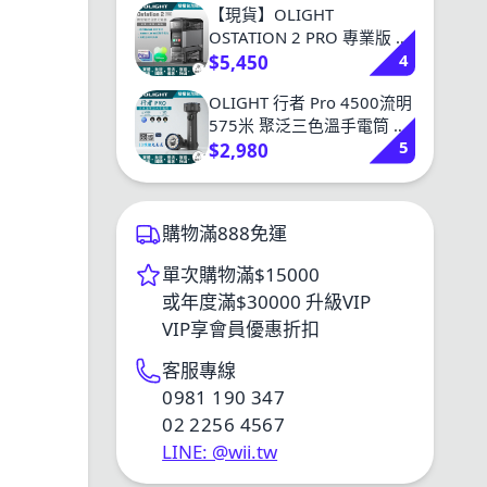
【現貨】OLIGHT
OSTATION 2 PRO 專業版 智
4
慧電池能源站 三合一 充電/
$5,450
檢測/管理 1.5V AA鋰電池 鎳
OLIGHT 行者 Pro 4500流明
氫 AA /AAA
575米 聚泛三色溫手電筒 冷
5
白/中白/暖白 TYPE-C
$2,980
購物滿888免運
單次購物滿$15000
或年度滿$30000 升級VIP
VIP享會員優惠折扣
客服專線
0981 190 347
02 2256 4567
LINE: @wii.tw