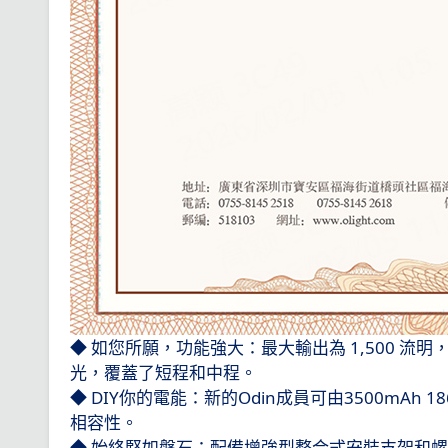
◆ 如您所願，功能強大：最大輸出為
1,500
流明
光，覆蓋了短程和中程。
◆
DIY
你的電能：新的
Odin
成員可由
3500mAh 18
相容性。
◆ 始終堅如磐石：配備增強型整合式安裝支架和