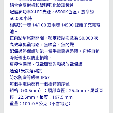
鋁合金反射板和鍍膜強化玻璃鏡片
X-LED
6500K
配備高功率
光源，
色溫，壽命約
50,000
小時
14/100
14500
相容於一塊
或兩塊
鋰離子充電電
池。
50,000
正向點擊尾部開關，額定按壓次數為
次
高效率驅動電路，無噪音、無閃爍
配備過熱保護功能－當手電筒過熱時，它將自動
降低輸出以防止損壞。
反極性保護、低電壓警告和過放電保護
1
通過
米跌落測試
IP67
防水防塵等級達
每個手電筒都有一個獨特的序號
0.5mm
25.4mm
規格（±
）：頭部直徑：
，尾蓋直
22.5mm
167.5 mm
徑：
，長度：
100
0.5
重量：
±
公克（不含電池）