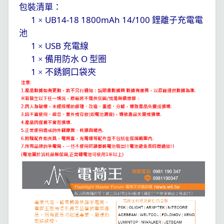
包裝清單：
1
UB14-18 1800mAh 14/100
×
鋰離子充電電
池
1
USB
×
充電線
1
O
×
備用防水
型圈
1
×
不銹鋼口袋夾