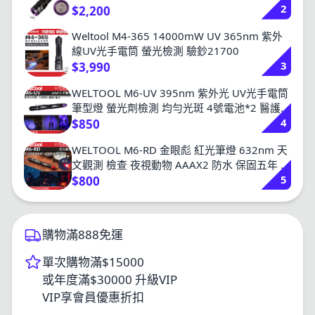
2
$2,200
Weltool M4-365 14000mW UV 365nm 紫外
線UV光手電筒 螢光檢測 驗鈔21700
3
$3,990
WELTOOL M6-UV 395nm 紫外光 UV光手電筒
筆型燈 螢光劑檢測 均勻光斑 4號電池*2 醫護
4
台灣總代理
$850
WELTOOL M6-RD 金眼彪 紅光筆燈 632nm 天
文觀測 檢查 夜視動物 AAAX2 防水 保固五年 台
5
灣總代理
$800
購物滿888免運
單次購物滿$15000
或年度滿$30000 升級VIP
VIP享會員優惠折扣