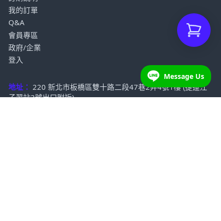
我的訂單
Q&A
會員專區
政府/企業
登入
Message Us
地址：
220 新北市板橋區雙十路二段47巷2弄4號1樓 (捷運江
子翠站3號出口附近)
客服專線：
0981 190 347
／
02 2256 4567
LINE@：
@wii.tw
Email：
wii@wii.tw
服務時間：
星期一~星期五:10：00~20：30 星期六:11：
30~20：30 星期日:11：30~20：30