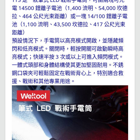
是一款筆式
戰術手電筒，可由兩塊可充
14500
1,400
54,000
電
鋰離子電池（
流明、
坎德
464
14/100
拉、
公尺光束距離）或一塊
鋰離子電
1,100
43,500
417
池（
流明、
坎德拉、
公尺光束
距離
）
預設情況下，手電筒以高亮模式開啟，並隱藏頻
閃和低亮模式。關閉時，輕按開關可啟動瞬時高
3
亮模式；快速半按
次或以上可進入頻閃模式。
一體式頭部和身體結構使其更加堅固耐用。不銹
鋼口袋夾可輕鬆固定在戰術背心上，特別適合救
援、戰術和其他專業用途。