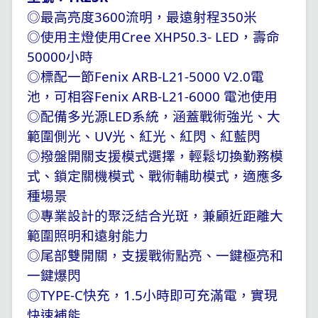
◎最高亮度3600流明，最遠射程350米
◎使用主燈使用Cree XHP50.3- LED，壽命
50000小時
◎標配一節Fenix ARB-L21-5000 V2.0電
池，可相容Fenix ARB-L21-6000 電池使用
◎配備多光源LED系統，涵蓋戰術強光、大
範圍側光、UV光、紅光、紅閃、紅藍閃
◎撥盤開關支援模式選擇，輕鬆切換勤務模
式、鎖定關機模式、戰術輔助模式，適應多
種場景
◎專業設計的聚泛結合光斑，兼顧近距離大
範圍照明和遠射能力
◎尾部雙開關，支援戰術點亮、一鍵極亮和
一鍵爆閃
◎TYPE-C快充，1.5小時即可充滿電，實現
快速補能