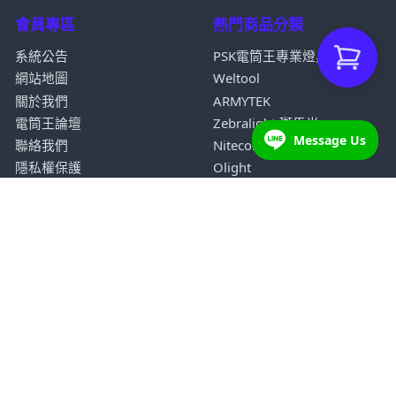
會員專區
熱門商品分類
系統公告
PSK電筒王專業燈具
網站地圖
Weltool
關於我們
ARMYTEK
電筒王論壇
Zebralight 斑馬光
Message Us
聯絡我們
Nitecore
隱私權保護
Olight
經銷據點
訂購說明
我的訂單
Q&A
會員專區
政府/企業
登入
地址：
220 新北市板橋區雙十路二段47巷2弄4號1樓 (捷運江
子翠站3號出口附近)