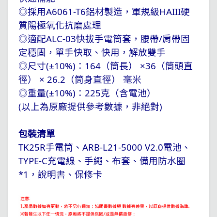
◎採用A6061-T6鋁材製造，軍規級HAIII硬
質陽極氧化抗磨處理
◎適配ALC-03快拔手電筒套，腰帶/肩帶固
定穩固，單手快取、快用，解放雙手
◎尺寸(±10%)：164（筒長） ×36（筒頭直
徑） × 26.2（筒身直徑） 毫米
◎重量(±10%)：225克（含電池）
(以上為原廠提供參考數據，非絕對)
包裝清單
TK25R手電筒、ARB-L21-5000 V2.0電池、
TYPE-C充電線、手繩、布套、備用防水圈
*1，說明書、保修卡