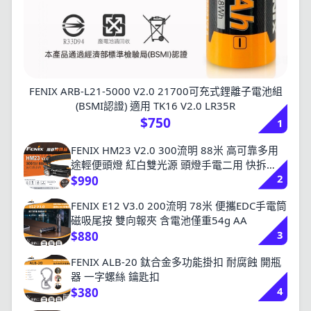
FENIX ARB-L21-5000 V2.0 21700可充式鋰離子電池組
(BSMI認證) 適用 TK16 V2.0 LR35R
$750
1
FENIX HM23 V2.0 300流明 88米 高可靠多用
途輕便頭燈 紅白雙光源 頭燈手電二用 快拆
2
AA/14500
$990
FENIX E12 V3.0 200流明 78米 便攜EDC手電筒
磁吸尾按 雙向報夾 含電池僅重54g AA
3
$880
FENIX ALB-20 鈦合金多功能掛扣 耐腐蝕 開瓶
器 一字螺絲 鑰匙扣
4
$380