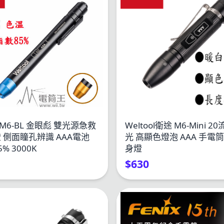
ol M6-BL 金眼彪 雙光源急救
Weltool衛途 M6-Mini 2
 側面瞳孔辨識 AAA電池
光 高顯色燈泡 AAA 手電筒
% 3000K
身燈
$630