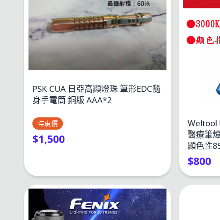
PSK CUA 日亞高顯燈珠 筆形EDC隨
身手電筒 銅版 AAA*2
Welto
特惠價
醫療筆燈
$1,500
顯色性85
$800