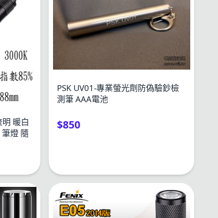
PSK UV01-專業螢光劑防偽驗鈔檢
測筆 AAA電池
0流明 暖白
$850
 筆燈 隨