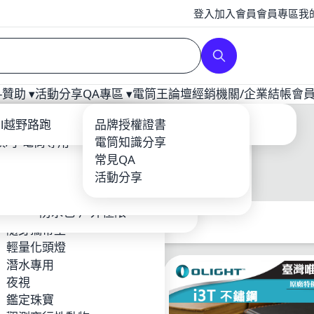
登入
加入會員
會員專區
我
贊助 ▾
活動分享
QA專區 ▾
電筒王論壇
經銷
機關/企業
結帳
會
補光
ool
ail越野路跑
爆力遠射型
戰術配件
充電器
品牌授權證書
龍虎鳳越野
頭/手電筒專用
YTEK
登山照遠-單鋰電
電筒套/手繩
電筒知識分享
Core
露營燈
輕量紡織品
常見QA
BEAM
攝影專用
鈦合金多功能工具-EDC
鋰電池/充電器
活動分享
o
夜探鬼屋
環扣繩索
EFIRE
工作燈頭燈照廣
防水包-戶外極限
TIM 台灣製造 MIT品牌
隨身攜帶型
RUS
輕量化頭燈
Hunt
潛水專用
en
夜視
Foxes FF-HID 火狐
鑑定珠寶