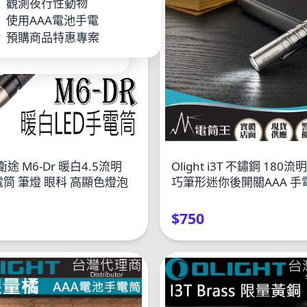
P
觀測夜行性動物
池_充電器
使用AAA電池手電
手電
預購商品特惠專案
l衛途 M6-Dr 暖白4.5流明
Olight i3T 不鏽鋼 180
手電筒 筆燈 眼科 高顯色燈泡
巧筆形迷你後開關AAA 手
$750