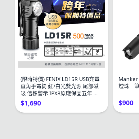
(限時特價) FENIX LD15R USB充電
Manke
直角手電筒 紅/白光雙光源 尾部磁
燈珠 筆
吸 信標警示 IPX8原廠保固五年 公
司貨
$900
$1,690