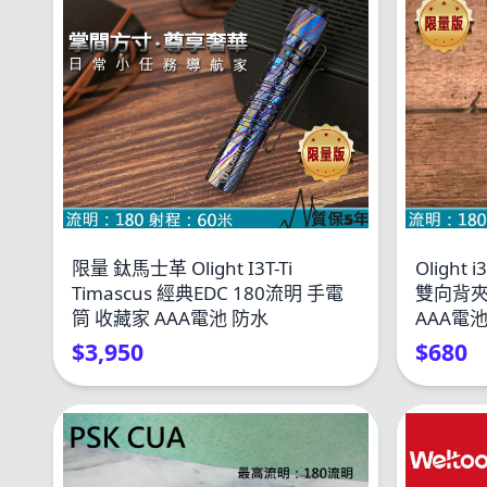
限量 鈦馬士革 Olight I3T-Ti
Olight
Timascus 經典EDC 180流明 手電
雙向背夾
筒 收藏家 AAA電池 防水
AAA電
$3,950
$680