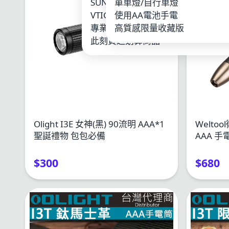
SUNWAYFOTO
單車燈/自行車燈
LOO
VTIGER
使用AA電池手電
鋰電
專業單車燈
高質感限量收藏版
其他
此刻買超划算商品
Olight I3E 女神(黑) 90流明 AAA*1
Weltoo
聖誕禮物 包包必備
AAA 
$300
$680