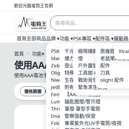
歡迎光臨電筒王官網
首頁
全部商品
品牌 ▾
功能 ▾
PSK專區 ▾
配件區 ▾
運動員-
PSK 電筒王專業燈具
千元以下優質入門手電筒
極限攝影 三角架/攝影
原廠鋰電池
Welt
Xtr
首頁
功能
▾
Manker
爆力照廣型
燈
老鼠尾/攻擊
ARM
使用AAA電池手電
Zebralight
登山破霧-黃光
戶外露營用品
配件
Nite
Olight
特殊光源-紅/藍/綠光
工具鉗-Leatherman
刀具
ACE
使用AAA電池手電-電池取得方便
Niwalker
生存遊戲/警察槍燈
戰術背包-MOLLE系統
olight 配件
Xen
JetBeam
附有磁鐵吸附
緊急求生裝備
SUR
價格篩選
綜合排名
最新
熱銷量
價格
Fenix
【AA/AAA-頭燈】
MAX
Lumintop 雷明兔
鑰匙圈燈/警示燈
KLA
ThruNite
筆燈-筆型手電筒
Skil
Imalent
警察值勤/保安
Wub
Folomov 浮樂木
專業紫外光UV手電筒/夜視
Fire