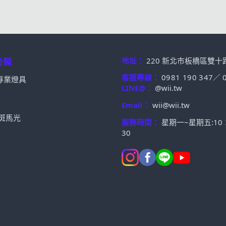
地址：
220 新北市板橋區雙十
分類
客服專線：
0981 190 347
／
專業燈具
LINE@：
@wii.tw
Email：
wii@wii.tw
t 斑馬光
服務時間：
星期一~星期五:10：0
30