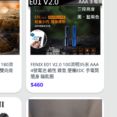
銅 180流
FENIX E01 V2.0 100流明35米 AAA
身 雙向背
4號電池 鹼性 鎳氫 便攜EDC 手電筒
隨身 鑰匙圈
$460