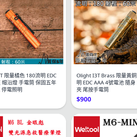
 i3T 限量橘色 180流明 EDC
Olight I3T Brass 限量黃
 帽沿燈 手電筒 保固五年
明 EDC AAA 4號電池 隨
池 停電照明
夾 尾按手電筒
$900