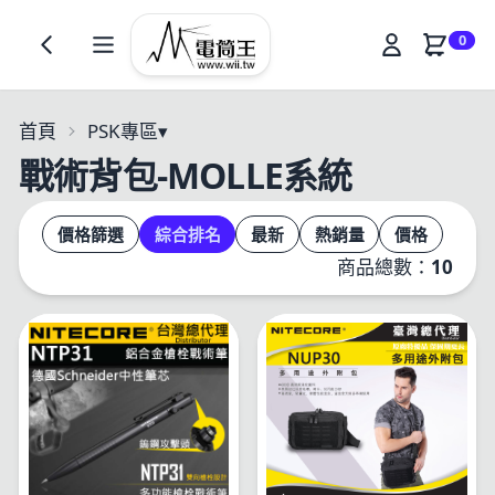
0
首頁
PSK專區
▾
戰術背包-MOLLE系統
價格篩選
綜合排名
最新
熱銷量
價格
商品總數：
10