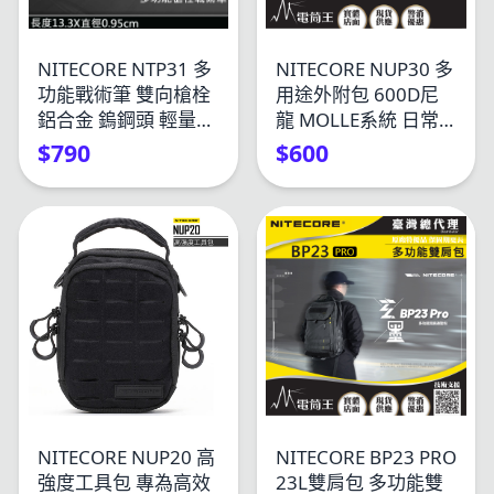
NITECORE NTP31 多
NITECORE NUP30 多
功能戰術筆 雙向槍栓
用途外附包 600D尼
鋁合金 鎢鋼頭 輕量
龍 MOLLE系統 日常
EDC 德國筆芯 書寫 防
通勤 外出遊玩
$790
$600
衛 戰術
NITECORE NUP20 高
NITECORE BP23 PRO
強度工具包 專為高效
23L雙肩包 多功能雙