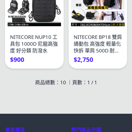
NITECORE NUP10 工
NITECORE BP18 雙肩
具包 1000D 尼龍高強
通勤包 高強度 輕量化
度 好分類 防潑水
快拆 單肩 500D 耐水
抗汙 MOLLE 710克
$900
$2,750
商品總數：10 ｜頁數：
1
/ 1
會員專區
熱門商品分類