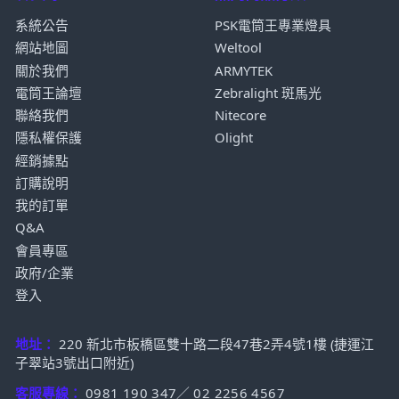
系統公告
PSK電筒王專業燈具
網站地圖
Weltool
關於我們
ARMYTEK
電筒王論壇
Zebralight 斑馬光
聯絡我們
Nitecore
隱私權保護
Olight
經銷據點
訂購說明
我的訂單
Q&A
會員專區
政府/企業
登入
地址：
220 新北市板橋區雙十路二段47巷2弄4號1樓 (捷運江
子翠站3號出口附近)
客服專線：
0981 190 347
／
02 2256 4567