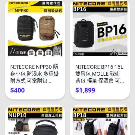
NITECORE NPP30 隨
NITECORE BP16 16L
身小包 防潑水 多種掛
雙肩包 MOLLE 戰術
附方式 可當附包
背包 輕量 保溫倉 可
BP18 BP16
放14吋筆電
$400
$1,899