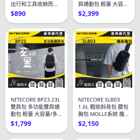
出行和工具收納而設
肩通勤包 輕量 大容
計
量/多隔層 180度快速
$890
$2,399
開合
NITECORE BP23 23L
NITECORE SLB03
雙肩包 多功能雙肩通
1.6L 戰術斜背包 腰包
勤包 輕量 大容量/多
胸包 MOLLE系統 魔
隔層 可放15.6吋筆電
鬼氈 YKK拉鍊 型男必
$1,799
$2,150
備