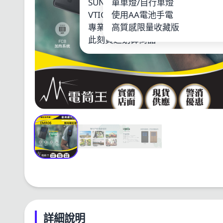
SUNWAYFOTO
單車燈/自行車燈
LOO
VTIGER
使用AA電池手電
鋰電
專業單車燈
高質感限量收藏版
其他
此刻買超划算商品
詳細說明