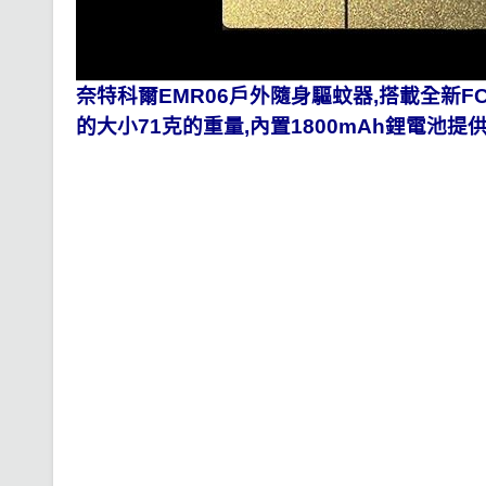
奈特科爾EMR06戶外隨身驅蚊器,搭載全新F
的大小71克的重量,內置1800mAh鋰電池
提供