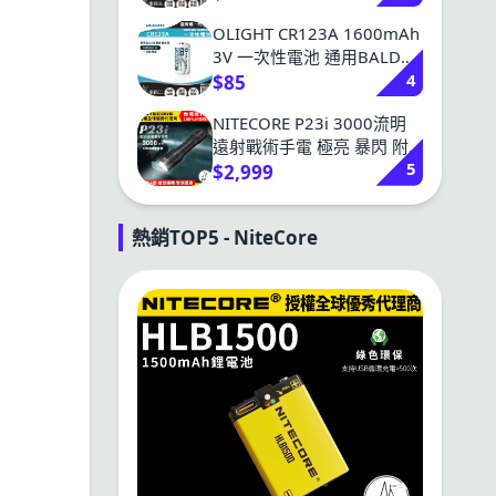
OLIGHT CR123A 1600mAh
3V 一次性電池 通用BALDR
4
戰術燈 SUREFIRE
$85
NITECORE P23i 3000流明
遠射戰術手電 極亮 暴閃 附
5
電池 可充電
$2,999
熱銷TOP5 - NiteCore