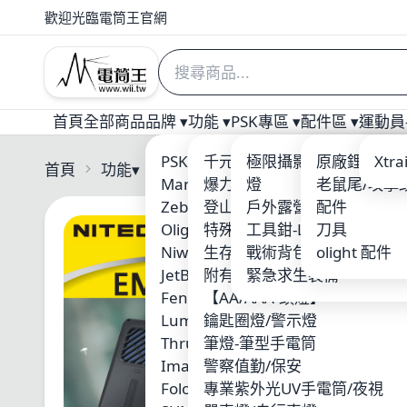
歡迎光臨電筒王官網
首頁
全部商品
品牌 ▾
功能 ▾
PSK專區 ▾
配件區 ▾
運動員-
PSK 電筒王專業燈具
千元以下優質入門手電筒
極限攝影 三角架/攝影
原廠鋰電池
Welt
Xtr
首頁
功能
▾
NiteCore
Manker
爆力照廣型
燈
老鼠尾/攻擊
ARM
Zebralight
登山破霧-黃光
戶外露營用品
配件
Nite
Olight
特殊光源-紅/藍/綠光
工具鉗-Leatherman
刀具
ACE
Niwalker
生存遊戲/警察槍燈
戰術背包-MOLLE系統
olight 配件
Xen
JetBeam
附有磁鐵吸附
緊急求生裝備
SUR
Fenix
【AA/AAA-頭燈】
MAX
Lumintop 雷明兔
鑰匙圈燈/警示燈
KLA
ThruNite
筆燈-筆型手電筒
Skil
Imalent
警察值勤/保安
Wub
Folomov 浮樂木
專業紫外光UV手電筒/夜視
Fire