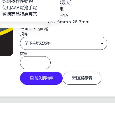
P
觀測夜行性動物
續航時間：3.5小時（最大）
池_充電器
使用AAA電池手電
供電：內置鋰電池供電
手電
預購商品特惠專案
輸入電壓：USB-C 5V⎓1A
尺寸：55mm x 91.5mm x 28.3mm
重量：71g±5g
規格
數量
加入購物車
直接購買