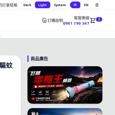
的訂單
結帳
Dark
Light
System
中
EN
日
客服專線
0
訂購說明
0981 190 347
員
商品廣告
身驅蚊