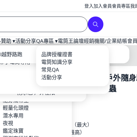
登入
加入會員
會員專區
我
贊助 ▾
活動分享
QA專區 ▾
電筒王論壇
經銷
機關/企業
結帳
會
補光
ool
ail越野路跑
爆力遠射型
戰術配件
充電器
品牌授權證書
龍虎鳳越野
頭/手電筒專用
YTEK
登山照遠-單鋰電
電筒套/手繩
電筒知識分享
Core
露營燈
輕量紡織品
常見QA
NITECORE EMR06 迷你戶外隨
BEAM
攝影專用
鈦合金多功能工具-EDC
鋰電池/充電器
活動分享
o
夜探鬼屋
環扣繩索
器 USB充電 MOLLE 防蚊蟲
EFIRE
工作燈頭燈照廣
防水包-戶外極限
$750
TIM 台灣製造 MIT品牌
隨身攜帶型
RUS
輕量化頭燈
EMR06
Hunt
潛水專用
產品參數
en
夜視
驅蚊範圍：20平方米（最大）
Foxes FF-HID 火狐
鑑定珠寶
加熱溫度：130℃（最高）