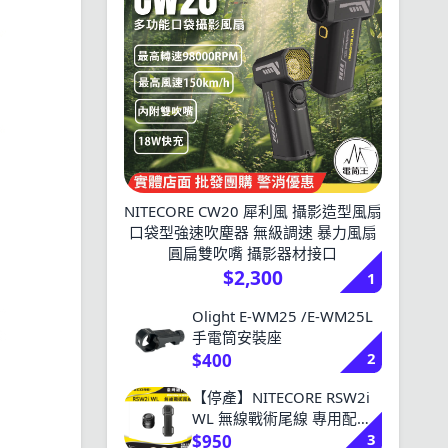
NITECORE CW20 犀利風 攝影造型風扇
口袋型強速吹塵器 無級調速 暴力風扇
圓扁雙吹嘴 攝影器材接口
$2,300
1
Olight E-WM25 /E-WM25L
手電筒安裝座
2
$400
【停產】NITECORE RSW2i
WL 無線戰術尾線 專用配件
3
P20iX P10iX P20i P30i
$950