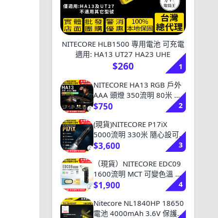
NITECORE HLB1500 専用電池 可充電
適用: HA13 UT27 HA23 UHE
$260
1
NITECORE HA13 RGB 戶外
AAA 頭燈 350流明 80米 白
2
光/紅光/綠光/藍光 親膚反光
$750
頭帶 59g AAA/HLB1500
(現貨)NITECORE P17iX
5000流明 330米 隨心設可
3
變光形戰術手電筒 流明盾 爆
$3,600
閃 搜索
（現貨）NITECORE EDC09
1600流明 MCT 可變色溫 高
4
顯色 轉角EDC手電筒 磁吸 附
$1,900
柔光罩
Nitecore NL1840HP 18650
電池 4000mAh 3.6V 保護板