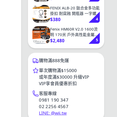
FENIX ALB-20 鈦合金多功能
掛扣 耐腐蝕 開瓶器 一字螺
4
絲 鑰匙扣
$380
Fenix HM60R V2.0 1600流
明 170米 戶外高性能金屬頭
5
燈 聚泛光/紅光 撥動開關
$2,480
CR123A
購物滿888免運
單次購物滿$15000
或年度滿$30000 升級VIP
VIP享會員優惠折扣
客服專線
0981 190 347
02 2256 4567
LINE: @wii.tw