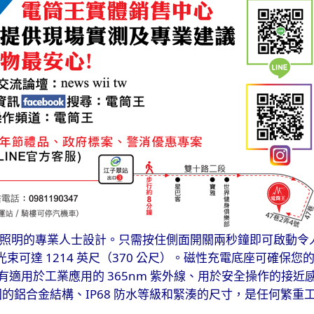
照明的專業人士設計。只需按住側面開關兩秒鐘即可啟動令
1214
370
光束可達
英尺（
公尺）。磁性充電底座可確保您
365nm
有適用於工業應用的
紫外線、用於安全操作的接近
IP68
固的鋁合金結構、
防水等級和緊湊的尺寸，是任何繁重