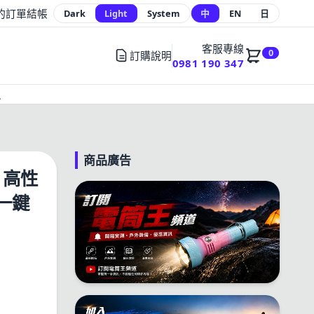
的訂單
結帳
Dark
Light
System
中
EN
日
客服專線
0
訂購說明
0981 190 347
員
商品廣告
米 高性
一鍵