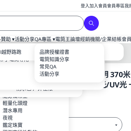
登入
加入會員
會員專區
我
贊助 ▾
活動分享
QA專區 ▾
電筒王論壇
經銷
機關/企業
結帳
會
補光
ool
ail越野路跑
爆力遠射型
戰術配件
充電器
品牌授權證書
龍虎鳳越野
頭/手電筒專用
YTEK
登山照遠-單鋰電
電筒套/手繩
電筒知識分享
Core
露營燈
輕量紡織品
常見QA
FenixWF25RM 3000 流明 370
BEAM
攝影專用
鈦合金多功能工具-EDC
鋰電池/充電器
活動分享
o
夜探鬼屋
環扣繩索
能座充式巡檢手電筒 白光/UV光 
EFIRE
工作燈頭燈照廣
防水包-戶外極限
極亮
TIM 台灣製造 MIT品牌
隨身攜帶型
$4,410
RUS
輕量化頭燈
Hunt
潛水專用
規格
en
夜視
Foxes FF-HID 火狐
鑑定珠寶