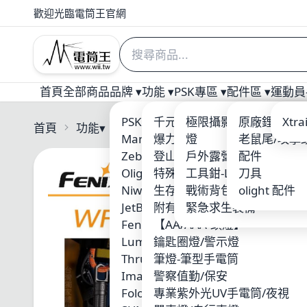
歡迎光臨電筒王官網
首頁
全部商品
品牌 ▾
功能 ▾
PSK專區 ▾
配件區 ▾
運動員-
PSK 電筒王專業燈具
千元以下優質入門手電筒
極限攝影 三角架/攝影
原廠鋰電池
Welt
Xtr
首頁
功能
▾
Fenix
Manker
爆力照廣型
燈
老鼠尾/攻擊
ARM
Zebralight
登山破霧-黃光
戶外露營用品
配件
Nite
Olight
特殊光源-紅/藍/綠光
工具鉗-Leatherman
刀具
ACE
Niwalker
生存遊戲/警察槍燈
戰術背包-MOLLE系統
olight 配件
Xen
JetBeam
附有磁鐵吸附
緊急求生裝備
SUR
Fenix
【AA/AAA-頭燈】
MAX
Lumintop 雷明兔
鑰匙圈燈/警示燈
KLA
ThruNite
筆燈-筆型手電筒
Skil
Imalent
警察值勤/保安
Wub
Folomov 浮樂木
專業紫外光UV手電筒/夜視
Fire