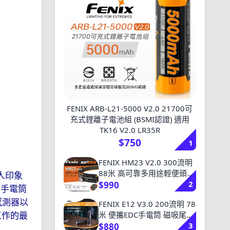
FENIX ARB-L21-5000 V2.0 21700可
充式鋰離子電池組 (BSMI認證) 適用
TK16 V2.0 LR35R
$750
1
FENIX HM23 V2.0 300流明
88米 高可靠多用途輕便頭燈
人印象
2
紅白雙光源 頭燈手電二用 快
$990
的手電筒
拆 AA/14500
感測器以
FENIX E12 V3.0 200流明 78
米 便攜EDC手電筒 磁吸尾按
工作的最
3
雙向報夾 含電池僅重54g AA
$880