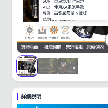
SUNWAYFOTO
單車燈/自行車燈
LOO
VTIGER
使用AA電池手電
鋰電
專業單車燈
高質感限量收藏版
其他
此刻買超划算商品
詳細說明