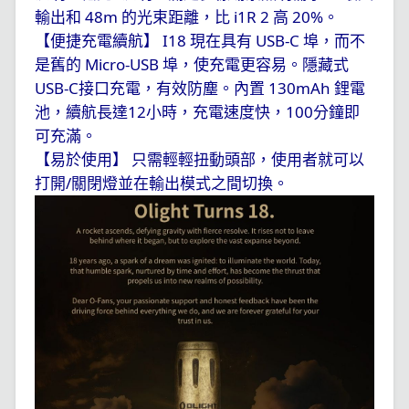
48m
i1R 2
20%
輸出和
的光束距離，比
高
。
I18
USB-C
【便捷充電續航】
現在具有
埠，而不
Micro-USB
是舊的
埠，使充電更容易。
隱藏式
USB-C
130mAh
接口充電，有效防塵。內置
鋰電
12
100
池，續航長達
小時，充電速度快，
分鐘即
可充滿。
【易於使用
】
只需輕輕扭動頭部，使用者就可以
/
打開
關閉燈並在輸出模式之間切換。