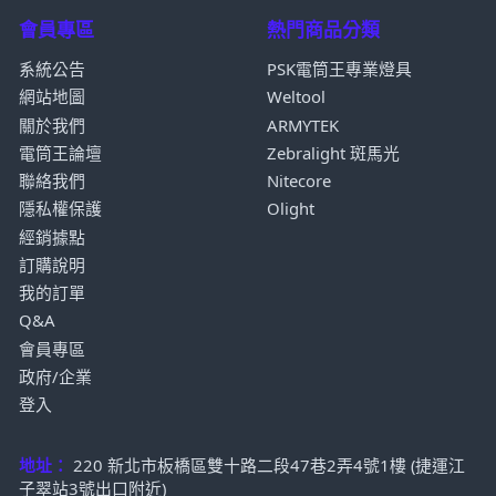
會員專區
熱門商品分類
系統公告
PSK電筒王專業燈具
網站地圖
Weltool
關於我們
ARMYTEK
電筒王論壇
Zebralight 斑馬光
聯絡我們
Nitecore
隱私權保護
Olight
經銷據點
訂購說明
我的訂單
Q&A
會員專區
政府/企業
登入
地址：
220 新北市板橋區雙十路二段47巷2弄4號1樓 (捷運江
子翠站3號出口附近)