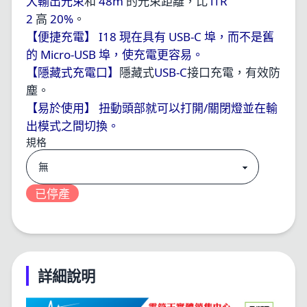
48m
i1R
大輸出
光束
和
的光束距離，比
2
20%
高
。
I18
USB-C
【便捷充電】
現在具有
埠，而不是舊
Micro-USB
的
埠，使充電更容易。
USB-C
【
隱藏式
充電口
】
隱藏式
接口充電，有效防
塵。
/
【易於使用
】
扭動頭部就可以打開
關閉燈並在輸
出模式之間切換。
規格
已停產
詳細說明