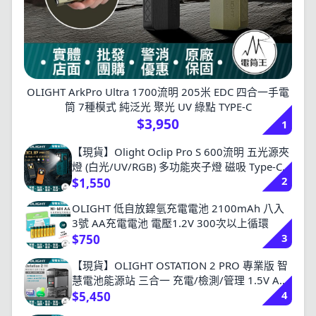
OLIGHT ArkPro Ultra 1700流明 205米 EDC 四合一手電
筒 7種模式 純泛光 聚光 UV 綠點 TYPE-C
$3,950
1
【現貨】Olight Oclip Pro S 600流明 五光源夾
燈 (白光/UV/RGB) 多功能夾子燈 磁吸 Type-C
2
充電
$1,550
OLIGHT 低自放鎳氫充電電池 2100mAh 八入
3號 AA充電電池 電壓1.2V 300次以上循環
3
$750
【現貨】OLIGHT OSTATION 2 PRO 專業版 智
慧電池能源站 三合一 充電/檢測/管理 1.5V AA
4
鋰電池 鎳氫 AA /AAA
$5,450