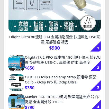
Olight iUltra 80流明 OAL金屬鑰匙圈燈 快速啟動 USB充
電 尾部磁吸 禮品
$900
1
Olight i1R 2 PRO 風車橘 180流明 48米 鑰匙扣
燈 旋轉調段 USB-C c 高續航 防水 高亮度
2
$650
OLIGHT Oclip Headlamp Strap 頭燈帶 適配：
Oclip、Oclip Pro 和 Oclip Ultra
3
$350
Manker LAD III 1020流明 輕量鑰匙圏燈 冷白/
高顯 全金屬外殼 TYPE-C
4
$790