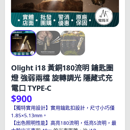
Olight i18 黃銅180流明 鑰匙圏
燈 強弱兩檔 旋轉調光 隱藏式充
電口 TYPE-C
$900
【獨特實用設計】實用鑰匙扣設計，尺寸小巧僅
1.85
5.13
×
mm
。
180
5
【出色照明性能】
高亮
流明，低亮
流明，
最