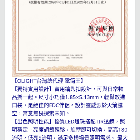
【OLIGHT台灣總代理 電筒王】
【獨特實用設計】實用鑰匙扣設計，可與日常物
1.85
5.13
品掛一起。尺寸小巧僅
×
mm，輕鬆放進
EDC
口袋，是絕佳的
伴侶。設計靈感源於火箭騰
空，寓意無畏探索未知。
LED
TIR
【出色照明性能】優質
燈珠搭配
透鏡，照
180
明穩定。亮度調節輕鬆，旋轉即可切換，高亮
5
流明，低亮
流明，滿足多樣場景照明需求。
最大