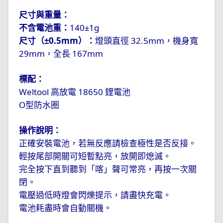
尺寸與重量：
140
1g
不含電池重：
±
0.5mm
32.5mm
尺寸（±
）：
燈頭直徑
，機身寬
29mm
167mm
，全長
標配：
Weltool
18650
高放電
鋰電池
O
型防水圈
操作說明：
正確安裝電池，若無反應請檢查極性是否反接。
輕按尾部開關可短暫點亮，放開即熄滅。
完全按下直到聽到「喀」聲可常亮，再按一次關
閉。
電壓過低時燈會閃爍提示，請盡快充電。
電池耗盡時會自動關機。