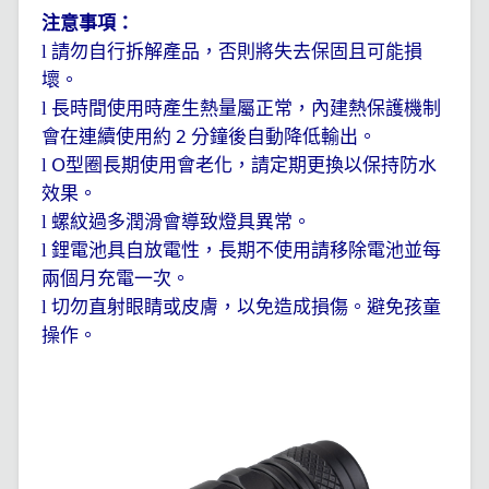
注意事項：
l
請勿自行拆解產品，否則將失去保固且可能損
壞。
l
長時間使用時產生熱量屬正常，內建熱保護機制
2
會在連續使用約
分鐘後自動降低輸出。
O
l
型圈長期使用會老化，請定期更換以保持防水
效果。
l
螺紋過多潤滑會導致燈具異常。
l
鋰電池具自放電性，長期不使用請移除電池並每
兩個月充電一次。
l
切勿直射眼睛或皮膚，以免造成損傷。避免孩童
操作。