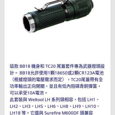
BB18
TC20
這款
機身和
尾蓋套件專為武器燈頭設
BB18
1
18650
2
CR123A
計。
允許使用
顆
或
顆
電池
TC20
（根據燈頭的電壓需求而定），
尾蓋帶有全
功率輸出正向開關，並且有低內阻磷青銅彈簧，
10A
可以承受
電流。
Weltool LH
LH1
此套裝與
系列頭相容，包括
、
LH2
LH3
LH5
LH6
LH8
LH9
LH10
、
、
、
、
、
、
、
LH18
Surefire M600DF
等。它還與
頭兼容