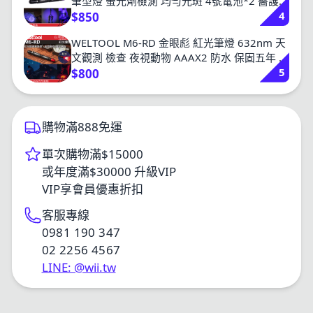
筆型燈 螢光劑檢測 均勻光斑 4號電池*2 醫護
4
台灣總代理
$850
WELTOOL M6-RD 金眼彪 紅光筆燈 632nm 天
文觀測 檢查 夜視動物 AAAX2 防水 保固五年 台
5
灣總代理
$800
購物滿888免運
單次購物滿$15000
或年度滿$30000 升級VIP
VIP享會員優惠折扣
客服專線
0981 190 347
02 2256 4567
LINE: @wii.tw