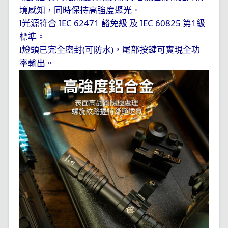
境感知，同時保持高強度聚光。
IEC 62471
IEC 60825
1
l
光源符合
豁免級
及
第
級
標準。
(
)
l
燈頭已完全密封
可防水
，尾部按鍵可實現全功
率輸出。