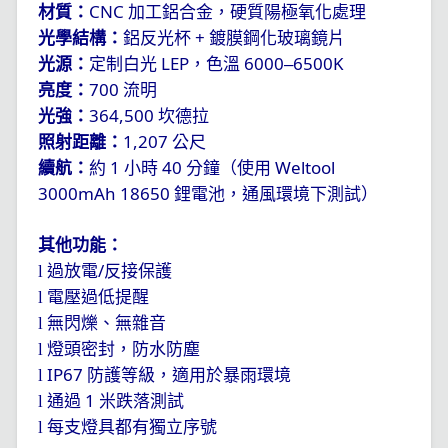
CNC
材質：
加工鋁合金，硬質陽極氧化處理
+
光學結構：
鋁反光杯
鍍膜鋼化玻璃鏡片
LEP
6000
6500K
光源：
定制白光
，色溫
–
700
亮度：
流明
364,500
光強：
坎德拉
1,207
照射距離：
公尺
1
40
Weltool
續航：
約
小時
分鐘（使用
3000mAh 18650
鋰電池，通風環境下測試）
其他功能：
/
l
過放電
反接保護
l
電壓過低提醒
l
無閃爍、無雜音
l
燈頭密封，防水防塵
IP67
l
防護等級，適用於暴雨環境
1
l
通過
米跌落測試
l
每支燈具都有獨立序號