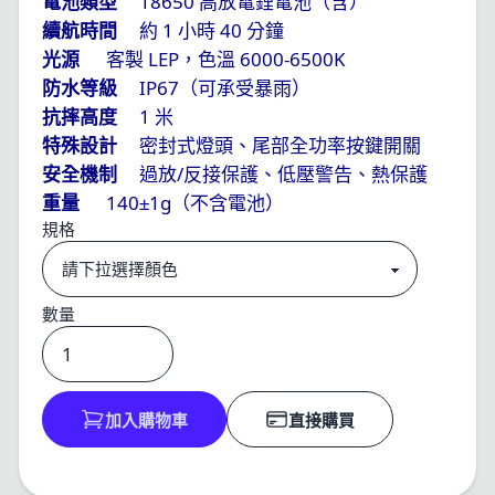
18650
電池類型
高放電鋰電池（含）
1
40
續航時間
約
小時
分鐘
LEP
6000-6500K
光源
客製
，色溫
IP67
防水等級
（可承受暴雨）
1
抗摔高度
米
特殊設計
密封式燈頭、尾部全功率按鍵開關
/
安全機制
過放
反接保護、低壓警告、熱保護
140
1g
重量
±
（不含電池）
規格
數量
加入購物車
直接購買