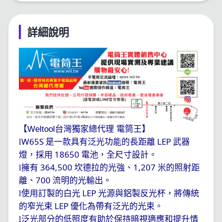
詳細說明
【Weltool台灣獨家總代理 電筒王】
W65S
LEP
l
是一款具有泛光功能的長距離
武器
18650
燈，採用
電池，全尺寸設計。
364,500
1,207
l
擁有
坎德拉的光強、
米的照射距
700
離、
流明的光輸出。
LEP
l
使用訂製的白光
光源與鋁製反光杯，將傳統
LEP
的窄光束
優化為帶有泛光的光束。
l
泛光部分的低照度有助於保持暗視適應和提升情