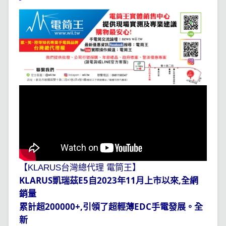
【KLARUS台灣總代理 電筒王】
KLARUS
E5
2023
11
,
凱瑞茲
自
年
月上市以來
全網
銷量
200000+,
EDC
累計超
引領了超輕薄
手電發展。全
新