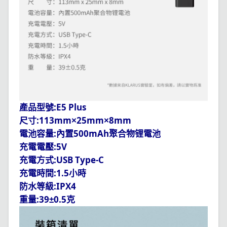
:E5 Plus
產品型號
:113mm
25mm
8mm
尺寸
×
×
:
500mAh
電池容量
內置
聚合物锂電池
:5V
充電電壓
:USB Type-C
充電方式
:1.5
充電時間
小時
:IPX4
防水等級
:39
0.5
重量
±
克