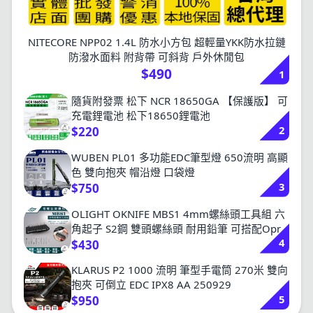
NITECORE NPP02 1.4L 防水小方包 超輕量YKK防水拉鏈
防潑水面料 附背帶 可斜背 戶外休閒包
$490
1
隨貨附發票 松下 NCR 18650GA 【保護版】 可
充電鋰電池 松下18650鋰電池
2
$220
WUBEN PL01 多功能EDC筆型燈 650流明 高顯
色 雙向抱夾 帽沿燈 口袋燈
3
$750
OLIGHT OKNIFE MBS1 4mm螺絲頭工具組 六
角起子 S2鋼 雙頭螺絲頭 耐用鉛筆 可搭配Opry
4
2、D1、U1 Pro
$430
KLARUS P2 1000 流明 筆型手電筒 270米 雙向
抱夾 可倒立 EDC IPX8 AA 250929
5
$950