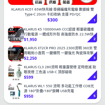
KLARUS KC01 65W快充線 掛繩編織充電線 數據線 雙
Type-C 20cm 卡扣收納 支援 PD/QC
$300
1
KLARUS K5 10000mAh CCC認證 輕量碳纖維
行動電源 一體成形外殼 高強度防水 22.5W快充
2
157g NB10000
$1,950
KLARUS XT2CR PRO 2025 2300流明 360米 警
用戰術小直筒 一鍵爆閃 一鍵強光 陶瓷珠攻擊頭
3
18650
$2,250
KLARUS CL3 280流明 輕量露營燈 定時熄滅 助
眠夜燈 三色溫 USB-C 頂部磁吸
4
$599
KLARUS WL1 550 流明 多功能工作燈 COB光
源 180°折疊/180°旋轉 USB充電
5
$950