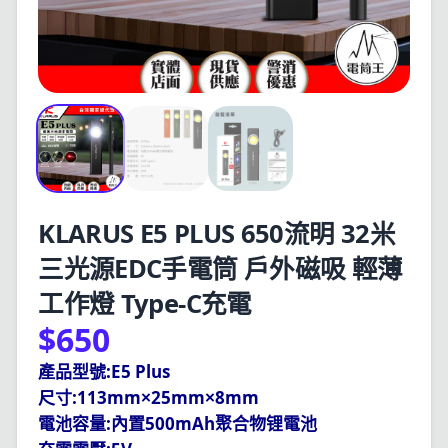
KLARUS E5 PLUS 650流明 32米
三光源EDC手電筒 戶外磁吸 輕薄
工作燈 Type-C充電
$650
:E5 Plus
產品型號
:113mm
25mm
8mm
尺寸
×
×
:
500mAh
電池容量
內置
聚合物锂電池