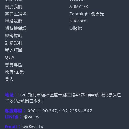
關於我們
ARMYTEK
電筒王論壇
Zebralight 斑馬光
聯絡我們
Nitecore
隱私權保護
Olight
經銷據點
訂購說明
我的訂單
Q&A
會員專區
政府/企業
登入
地址：
220 新北市板橋區雙十路二段47巷2弄4號1樓 (捷運江
子翠站3號出口附近)
客服專線：
0981 190 347
／
02 2256 4567
LINE@：
@wii.tw
Email：
wii@wii.tw