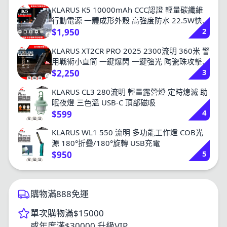
KLARUS K5 10000mAh CCC認證 輕量碳纖維
行動電源 一體成形外殼 高強度防水 22.5W快充
2
157g NB10000
$1,950
KLARUS XT2CR PRO 2025 2300流明 360米 警
用戰術小直筒 一鍵爆閃 一鍵強光 陶瓷珠攻擊頭
3
18650
$2,250
KLARUS CL3 280流明 輕量露營燈 定時熄滅 助
眠夜燈 三色溫 USB-C 頂部磁吸
4
$599
KLARUS WL1 550 流明 多功能工作燈 COB光
源 180°折疊/180°旋轉 USB充電
5
$950
購物滿888免運
單次購物滿$15000
或年度滿$30000 升級VIP