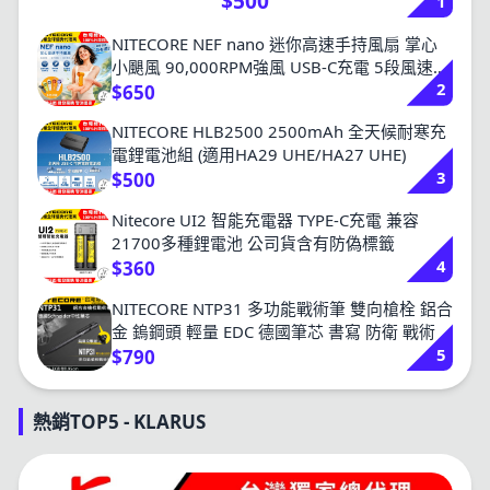
$500
1
NITECORE NEF nano 迷你高速手持風扇 掌心
小颶風 90,000RPM強風 USB-C充電 5段風速
2
僅81克
$650
NITECORE HLB2500 2500mAh 全天候耐寒充
電鋰電池組 (適用HA29 UHE/HA27 UHE)
3
$500
Nitecore UI2 智能充電器 TYPE-C充電 兼容
21700多種鋰電池 公司貨含有防偽標籤
4
$360
NITECORE NTP31 多功能戰術筆 雙向槍栓 鋁合
金 鎢鋼頭 輕量 EDC 德國筆芯 書寫 防衛 戰術
5
$790
熱銷TOP5 - KLARUS