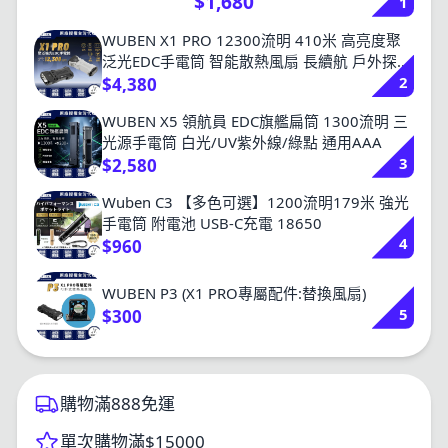
$1,680
1
WUBEN X1 PRO 12300流明 410米 高亮度聚
泛光EDC手電筒 智能散熱風扇 長續航 戶外探險
2
可更換21700
$4,380
WUBEN X5 領航員 EDC旗艦扁筒 1300流明 三
光源手電筒 白光/UV紫外線/綠點 通用AAA
3
$2,580
Wuben C3 【多色可選】1200流明179米 強光
手電筒 附電池 USB-C充電 18650
4
$960
WUBEN P3 (X1 PRO專屬配件:替換風扇)
5
$300
購物滿888免運
單次購物滿$15000