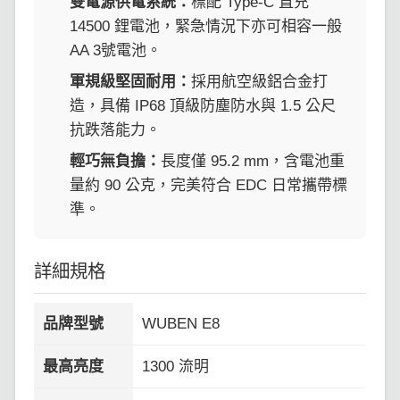
雙電源供電系統：
標配 Type-C 直充
14500 鋰電池，緊急情況下亦可相容一般
AA 3號電池。
軍規級堅固耐用：
採用航空級鋁合金打
造，具備 IP68 頂級防塵防水與 1.5 公尺
抗跌落能力。
輕巧無負擔：
長度僅 95.2 mm，含電池重
量約 90 公克，完美符合 EDC 日常攜帶標
準。
詳細規格
品牌型號
WUBEN E8
最高亮度
1300 流明